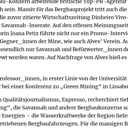
ergbau-Konzern arbeitende britische Top-PR-Agent
 sein. Massiv für das Bergbauprojekt tritt auch d
die zuvor zitierte Wirtschaftszeitung Dinheiro Vivo
h Savannah-Inserate. Auf den offenen Meinungssei
in Joana Petiz führte nicht nur ein Promo-Intervi
 Gegner_innen der Mine, wie auch Alves‘ Verein. 
lussendlich nur Savannah und Befürworter_innen 
iewt worden waren. Auf Nachfrage von Alves hieß es 
fessor_innen, in erster Linie von der Universität 
r bei einer Konferenz zu „Green Mining“ in Lissa
 Qualitätsjournalismus, Expresso, recherchiert ti
g“, die Savannah und andere Bergbaukonzerne schü
Energien – die Wasserkraftwerke der Region liefer
 betriebenen Bergbaufahrzeugen. Für die massigen B