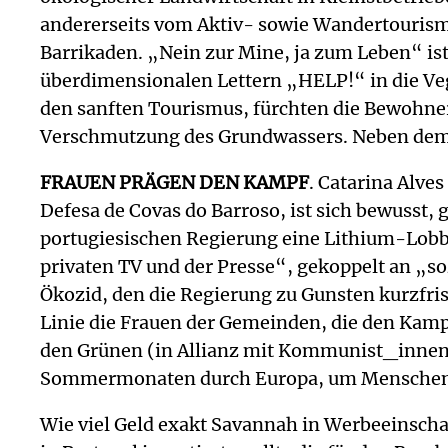
andererseits vom Aktiv- sowie Wandertourismus
Barrikaden. „Nein zur Mine, ja zum Leben“ ist
überdimensionalen Lettern „HELP!“ in die Veg
den sanften Tourismus, fürchten die Bewohn
Verschmutzung des Grundwassers. Neben dem 
FRAUEN PRÄGEN DEN KAMPF
. Catarina Alve
Defesa de Covas do Barroso, ist sich bewusst,
portugiesischen Regierung eine Lithium-Lobby
privaten TV und der Presse“, gekoppelt an 
Ökozid, den die Regierung zu Gunsten kurzfrist
Linie die Frauen der Gemeinden, die den Kampf
den Grünen (in Allianz mit Kommunist_innen a
Sommermonaten durch Europa, um Menschen
Wie viel Geld exakt Savannah in Werbeeinsch