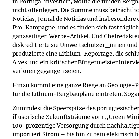
in Portugal investiert, wollte die für den B
nicht offenlegen. Die Summe muss beträchtlich
Noticias, Jornal de Noticias und insbesondere 
Pro-Kampagne, und es finden sich fast täglic
ganzseitigen Werbe-Artikel. Und Chefredakteur
diskreditierte sie Umweltschützer_innen und
produzierte eine Lithium-Reportage, die sch
Alves und ein kritischer Bürgermeister interv
verloren gegangen seien.
Hinzu kommt eine ganze Riege an Geologie-Pro
für die Lithium-Bergbaupläne eintreten. Soga
Zumindest die Speerspitze des portugiesischen
illusorische Zukunftsträume vom „Green Minin
100-prozentige Versorgung durch nachhaltige 
importiert Strom – bis hin zu rein elektrisch