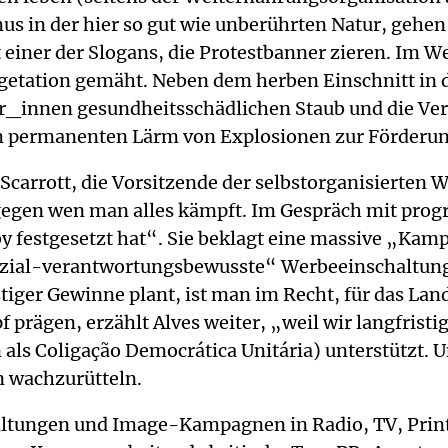
 in der hier so gut wie unberührten Natur, gehen 
 einer der Slogans, die Protestbanner zieren. Im W
etation gemäht. Neben dem herben Einschnitt in die
er_innen gesundheitsschädlichen Staub und die V
permanenten Lärm von Explosionen zur Förderung,
s Scarrott, die Vorsitzende der selbstorganisiert
 gegen wen man alles kämpft. Im Gespräch mit progre
 festgesetzt hat“. Sie beklagt eine massive „Kam
„sozial-verantwortungsbewusste“ Werbeeinschaltu
iger Gewinne plant, ist man im Recht, für das Land
 prägen, erzählt Alves weiter, „weil wir langfrist
ls Coligação Democrática Unitária) unterstützt. U
 wachzurütteln.
altungen und Image-Kampagnen in Radio, TV, Print