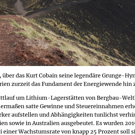
, über das Kurt Cobain seine legendäre Grunge-Hymne
rien zurzeit das Fundament der Energiewende hin z
 Wettlauf um Lithium-Lagerstätten von Bergbau-Wel
ermaßen satte Gewinne und Steuereinnahmen erhoffe
rker aufstellen und Abhängigkeiten tunlichst verhi
ivien sowie in Australien ausgebeutet. Es wurden 
ei einer Wachstumsrate von knapp 25 Prozent soll s