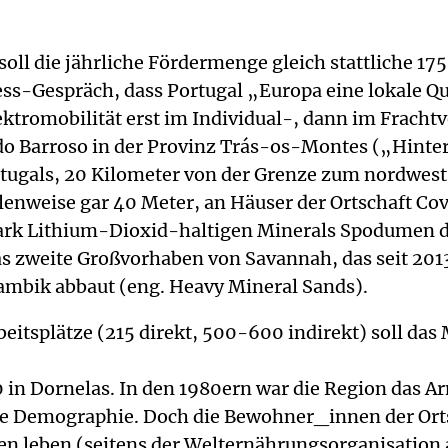
soll die jährliche Fördermenge gleich stattliche 
ss-Gespräch, dass Portugal „Europa eine lokale Qu
tromobilität erst im Individual-, dann im Frachtv
do Barroso in der Provinz Trás-os-Montes („Hinte
rtugals, 20 Kilometer von der Grenze zum nordwest
llenweise gar 40 Meter, an Häuser der Ortschaft Co
 stark Lithium-Dioxid-haltigen Minerals Spodumen 
das zweite Großvorhaben von Savannah, das seit 20
ambik abbaut (eng. Heavy Mineral Sands).
eitsplätze (215 direkt, 500-600 indirekt) soll d
n
in Dornelas. In den 1980ern war die Region das A
ie Demographie. Doch die Bewohner_innen der Orts
ben leben (seitens der Welternährungsorganisation