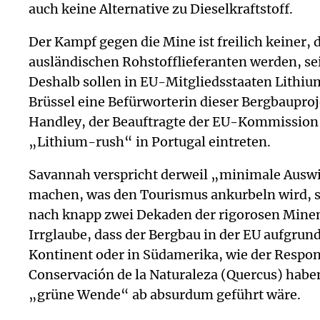
auch keine Alternative zu Dieselkraftstoff.
Der Kampf gegen die Mine ist freilich keiner, 
ausländischen Rohstofflieferanten werden, se
Deshalb sollen in EU-Mitgliedsstaaten Lithi
Brüssel eine Befürworterin dieser Bergbaupr
Handley, der Beauftragte der EU-Kommission f
„Lithium-rush“ in Portugal eintreten.
Savannah verspricht derweil „minimale Auswi
machen, was den Tourismus ankurbeln wird, s
nach knapp zwei Dekaden der rigorosen Minen-
Irrglaube, dass der Bergbau in der EU aufgrun
Kontinent oder in Südamerika, wie der Respo
Conservación de la Naturaleza (Quercus) haben
„grüne Wende“ ab absurdum geführt wäre.