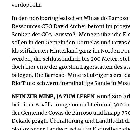
verdoppeln.
In den nordportugiesischen Minas do Barroso 
Ressources CEO David Archer betont im progre
Senken der CO2-Ausstoß-Mengen über die Elek
sollen in den Gemeinden Dornelas und Covas 
klassifizierten Hinterland ganz im Norden Po
werden, die schlussendlich bis 200 Meter, ste
doch hier eine der größten Lagerstätten des
belegen. Die Barroso-Mine ist übrigens erst 
Rio Tinto schwermineralhaltige Sande in Mos
NEIN ZUR MINE, JA ZUM LEBEN.
Rund 800 Arb
bei einer Bevölkerung von nicht einmal 300 i
der Gemeinde Covas de Barroso und knapp 770 
Dekade prägte Überalterung und Landflucht d
ökologischer Landwirtschaft in Kleinstbetrie