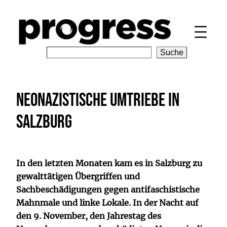
Zum
Inhalt
springen
S
Suche
e
a
r
Neonazistische Umtriebe in
c
h
Salzburg
In den letzten Monaten kam es in Salzburg zu
gewalttätigen Übergriffen und
Sachbeschädigungen gegen antifaschistische
Mahnmale und linke Lokale. In der Nacht auf
den 9. November, den Jahrestag des