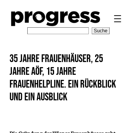
Zum
Inhalt
springen
S
Suche
e
a
r
35 Jahre Frauenhäuser, 25
c
h
Jahre AÖF, 15 Jahre
Frauenhelpline. Ein Rückblick
und ein Ausblick