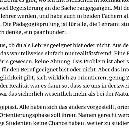
t viel Begeisterung an die Sache rangegangen. Mit 
ehrer werden, und habe auch in beiden Fächern all
 Die Pädagogikprüfung ist für alle, die Lehramt s
ich denke, ein paar hundert.
aus, ob du als Lehrer geeignet bist oder nicht. Aus d
s war teilweise einfach nur realitätsfremd. Eine F
är‘s gewesen, keine Ahnung. Das Problem ist aber 
für den Beruf geeignet bist oder nicht. Aber das i
ichkeit gibt, sich wirklich zu orientieren, genug Ze
 der Realität war es dann so, dass sie uns in der z
 war das sicherlich wesentlich mehr als bei der Matu
isst. Alle haben sich das anders vorgestellt, orie
rientierungsphase soll ihrem Namen gerecht werden
ige Studenten keine Chance haben, weiter zu studiere