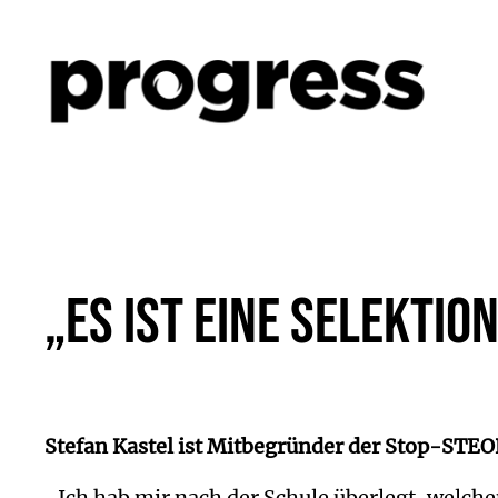
Zum
Inhalt
springen
„Es ist eine Selektio
Stefan Kastel ist Mitbegründer der Stop-STE
„Ich hab mir nach der Schule überlegt, welc