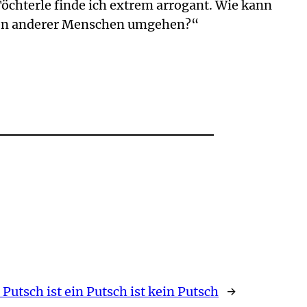
öchterle finde ich extrem arrogant. Wie kann
änen anderer Menschen umgehen?“
 Putsch ist ein Putsch ist kein Putsch
→