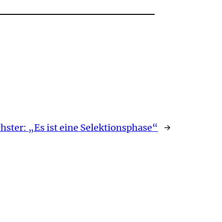
hster:
„Es ist eine Selektionsphase“
→