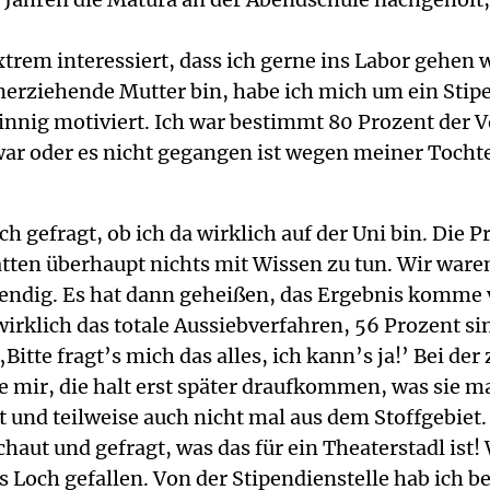
trem interessiert, dass ich gerne ins Labor gehen
einerziehende Mutter bin, habe ich mich um ein S
rsinnig motiviert. Ich war bestimmt 80 Prozent de
ar oder es nicht gegangen ist wegen meiner Tochte
 gefragt, ob ich da wirklich auf der Uni bin. Die Pr
atten überhaupt nichts mit Wissen zu tun. Wir ware
swendig. Es hat dann geheißen, das Ergebnis komme
wirklich das totale Aussiebverfahren, 56 Prozent si
‚Bitte fragt’s mich das alles, ich kann’s ja!’ Bei der
wie mir, die halt erst später draufkommen, was sie
ert und teilweise auch nicht mal aus dem Stoffgebi
chaut und gefragt, was das für ein Theaterstadl i
ßes Loch gefallen. Von der Stipendienstelle hab i