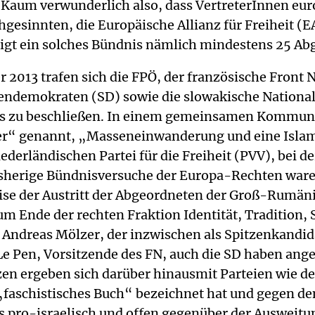
. Kaum verwunderlich also, dass VertreterInnen eur
hgesinnten, die Europäische Allianz für Freiheit (
gt ein solches Bündnis nämlich mindestens 25 Abg
2013 trafen sich die FPÖ, der französische Front Na
endemokraten (SD) sowie die slowakische National
 zu beschließen. In einem gemeinsamen Kommuniq
ker“ genannt, „Masseneinwanderung und eine Islam
ederländischen Partei für die Freiheit (PVV), bei 
 Bisherige Bündnisversuche der Europa-Rechten war
eise der Austritt der Abgeordneten der Groß-Rumän
 Ende der rechten Fraktion Identität, Tradition,
Andreas Mölzer, der inzwischen als Spitzenkandidat
Le Pen, Vorsitzende des FN, auch die SD haben ang
en ergeben sich darüber hinausmit Parteien wie der 
s „faschistisches Buch“ bezeichnet hat und gegen 
ers pro-israelisch und offen gegenüber der Auswei