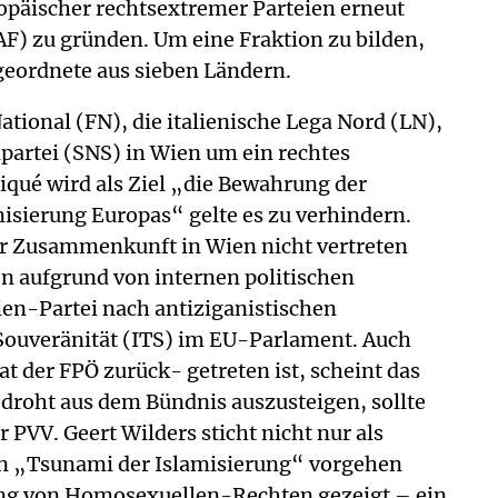
opäischer rechtsextremer Parteien erneut
EAF) zu gründen. Um eine Fraktion zu bilden,
eordnete aus sieben Ländern.
tional (FN), die italienische Lega Nord (LN),
partei (SNS) in Wien um ein rechtes
ué wird als Ziel „die Bewahrung der
isierung Europas“ gelte es zu verhindern.
der Zusammenkunft in Wien nicht vertreten
en aufgrund von internen politischen
ien-Partei nach antiziganistischen
 Souveränität (ITS) im EU-Parlament. Auch
 der FPÖ zurück- getreten ist, scheint das
edroht aus dem Bündnis auszusteigen, sollte
PVV. Geert Wilders sticht nicht nur als
den „Tsunami der Islamisierung“ vorgehen
tung von Homosexuellen-Rechten gezeigt – ein