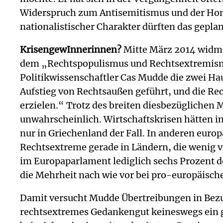
Widerspruch zum Antisemitismus und der Homop
nationalistischer Charakter dürften das geplan
KrisengewInnerinnen?
Mitte März 2014 widmet
dem „Rechtspopulismus und Rechtsextremismu
Politikwissenschaftler Cas Mudde die zwei Ha
Aufstieg von Rechtsaußen geführt, und die 
erzielen.“ Trotz des breiten diesbezüglichen 
unwahrscheinlich. Wirtschaftskrisen hätten in 
nur in Griechenland der Fall. In anderen eur
Rechtsextreme gerade in Ländern, die wenig v
im Europaparlament lediglich sechs Prozent d
die Mehrheit nach wie vor bei pro-europäisch
Damit versucht Mudde Übertreibungen in Bezug
rechtsextremes Gedankengut keineswegs ein ge