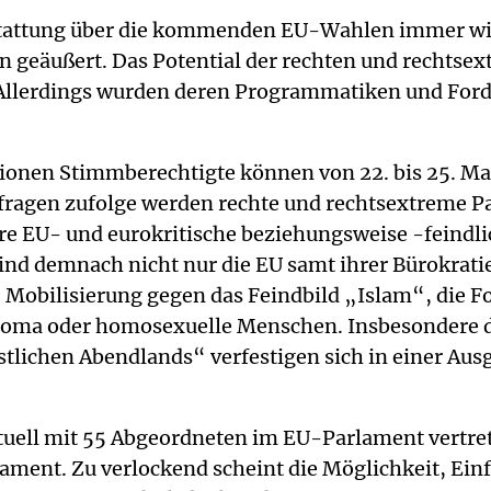
erstattung über die kommenden EU-Wahlen immer wi
 geäußert. Das Potential der rechten und rechts
. Allerdings wurden deren Programmatiken und Ford
lionen Stimmberechtigte können von 22. bis 25. M
agen zufolge werden rechte und rechtsextreme Part
hre EU- und eurokritische beziehungsweise -feindl
ind demnach nicht nur die EU samt ihrer Bürokrat
ie Mobilisierung gegen das Feindbild „Islam“, di
oma oder homosexuelle Menschen. Insbesondere de
tlichen Abendlands“ verfestigen sich in einer Aus
tuell mit 55 Abgeordneten im EU-Parlament vertret
lament. Zu verlockend scheint die Möglichkeit, Ei