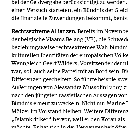
bei der Geldvergabe berücksichtigt zu werden
einen Versuch starteten, ein Bündnis der Gleic
die finanzielle Zuwendungen bekommt, benöti
Rechtsextreme Allianzen.
Bereits im November 
der belgische Vlaams Belang (VB), die Schwed
beziehungsweise rechtsextremes Wahlbündnis
kulturellen Identitäten der europäischen Völ
Wenngleich Geert Wilders, Vorsitzender der ni
war, soll auch seine Partei mit an Bord sein.
Differenzen gescheitert. So führte beispielsw
Äußerungen von Alessandra Mussolini 2007 zum
nach den jüngsten rassistischen Aussagen von 
Bündnis erneut zu wackeln. Nicht nur Marine 
Mölzer im Vorstand bleiben. Weitere Differenz
„Islamkritiker“ hervor, weil er den Koran al
möchte. Er hat sich in der Vergangenheit öft