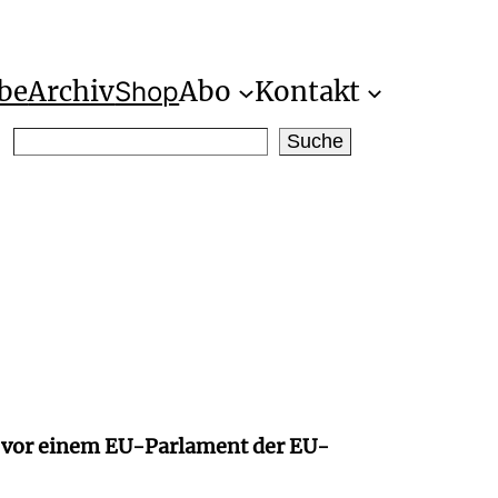
be
Archiv
Abo
Kontakt
Shop
S
Suche
e
a
r
c
h
t vor einem EU-Parlament der EU-