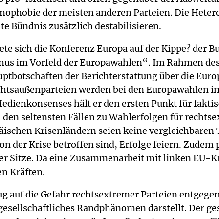
hobie der meisten anderen Parteien. Die Heteroge
te Bündnis zusätzlich destabilisieren.
e sich die Konferenz Europa auf der Kippe? der Bun
s im Vorfeld der Europawahlen“. Im Rahmen des E
uptbotschaften der Berichterstattung über die Eur
Rechtsaußenparteien werden bei den Europawahlen
Medienkonsenses hält er den ersten Punkt für faktis
den seltensten Fällen zu Wahlerfolgen für rechtsex
opäischen Krisenländern seien keine vergleichbare
on der Krise betroffen sind, Erfolge feiern. Zude
er Sitze. Da eine Zusammenarbeit mit linken EU-Kr
en Kräften.
 auf die Gefahr rechtsextremer Parteien entgegen
sellschaftliches Randphänomen darstellt. Der gese