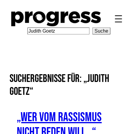
Zum
Inhalt
springen
S
Suche
e
a
r
c
h
Suchergebnisse für: „Judith
Goetz“
„Wer vom Rassismus
nicht reden will…“