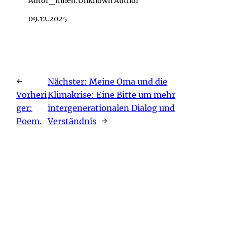
Autor_innen:
Unknown Author
09.12.2025
←
Nächster:
Meine Oma und die
Vorheri
Klimakrise: Eine Bitte um mehr
ger:
intergenerationalen Dialog und
Poem.
Verständnis
→