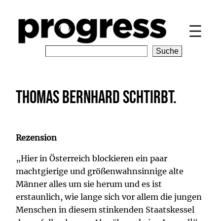
Zum
Inhalt
springen
S
Suche
e
a
r
Thomas Bernhard schtirbt.
c
h
Rezension
„Hier in Österreich blockieren ein paar
machtgierige und größenwahnsinnige alte
Männer alles um sie herum und es ist
erstaunlich, wie lange sich vor allem die jungen
Menschen in diesem stinkenden Staatskessel