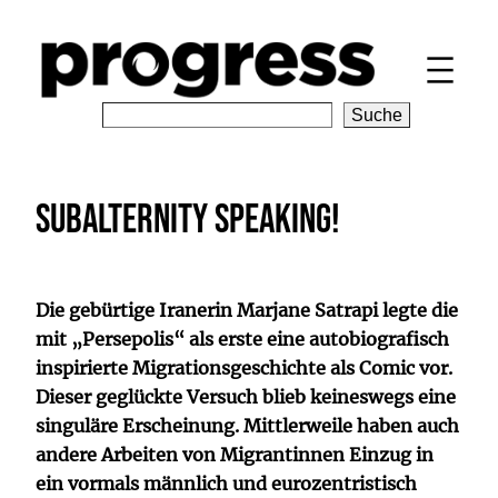
Zum
Inhalt
springen
S
Suche
e
a
r
Subalternity speaking!
c
h
Die gebürtige Iranerin Marjane Satrapi legte die
mit „Persepolis“ als erste eine autobiografisch
inspirierte Migrationsgeschichte als Comic vor.
Dieser geglückte Versuch blieb keineswegs eine
singuläre Erscheinung. Mittlerweile haben auch
andere Arbeiten von Migrantinnen Einzug in
ein vormals männlich und eurozentristisch