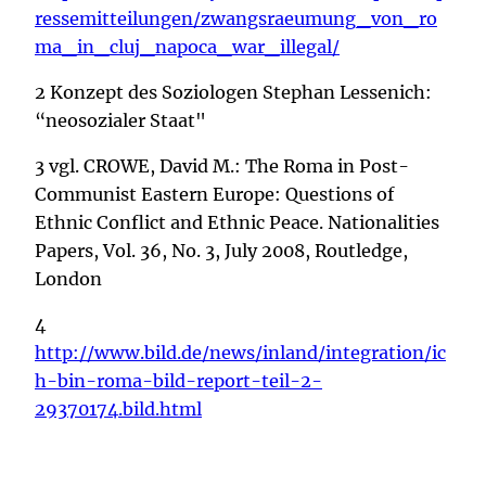
ressemitteilungen/zwangsraeumung_von_ro
ma_in_cluj_napoca_war_illegal/
2 Konzept des Soziologen Stephan Lessenich:
“neosozialer Staat"
3 vgl. CROWE, David M.: The Roma in Post-
Communist Eastern Europe: Questions of
Ethnic Conflict and Ethnic Peace. Nationalities
Papers, Vol. 36, No. 3, July 2008, Routledge,
London
4
http://www.bild.de/news/inland/integration/ic
h-bin-roma-bild-report-teil-2-
29370174.bild.html