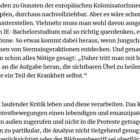
nden zu Gunsten der europäischen KolonisatorInnen
pfen, durchaus nachvollziehbar. Aber es wäre scho
unterstellen. Vielmehr muss man wohl davon ausgeh
 IE-Bachelorstudium mal so richtig querdenken, e
 könne. So etwas kommt dabei heraus, wenn Jungsch
en von Sternsingeraktionen entdecken. Und genau
m schon alles Nötige gesagt: „Daher tritt man mit
an die Aufgabe heran, die sichtbaren Übel zu heilen
ie ein Teil der Krankheit selbst.“
 laufender Kritik leben und diese verarbeiten. Da
rotestbewegungen einen lebendigen und emanzipato
n außen zugerufen und nicht in die Proteste getrage
en zu partikular, die Analyse nicht tiefgehend gen
rücksichtigt oder der Bildungsbegriff sei oberfläc