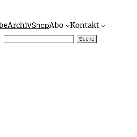
be
Archiv
Abo
Kontakt
Shop
S
Suche
e
a
r
c
h