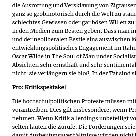
die Ausrottung und Versklavung von Zigtause
ganz so grobmotorisch durch die Welt zu stam
schlechtes Gewissen oder gar bösen Willen zu 
in den Medien zum Besten geben: Dass man im
und der neoliberalen Bestie eins auswischen
entwicklungspolitisches Engagement im Rahm
Oscar Wilde in The Soul of Man under Socialis
Absichten sehr ernsthaft und sehr sentimental 
nicht: sie verlängern sie bloß. In der Tat sind s
Pro: Kritikspektakel
Die hochschulpolitischen Proteste müssen mit
vorantreiben. Dies gilt insbesondere, wenn P
nehmen. Wenn Kritik allerdings unbeteiligt vo
selten lauten die Zurufe: Die Forderungen sei
damit Ausbeutungsverhältnisse würden nicht be