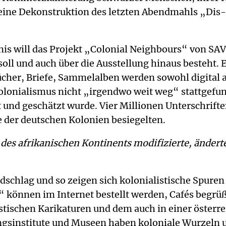
 Seine Dekonstruktion des letzten Abendmahls „Di
is will das Projekt „Colonial Neighbours“ von SAV
oll und auch über die Ausstellung hinaus besteht. 
her, Briefe, Sammelalben werden sowohl digital a
Kolonialismus nicht „irgendwo weit weg“ stattgefun
t und geschätzt wurde. Vier Millionen Unterschrift
de der deutschen Kolonien besiegelten.
des afrikanischen Kontinents modifizierte, ändert
idschlag und so zeigen sich kolonialistische Spure
l“ können im Internet bestellt werden, Cafés beg
stischen Karikaturen und dem auch in einer öster
ngsinstitute und Museen haben koloniale Wurzeln u