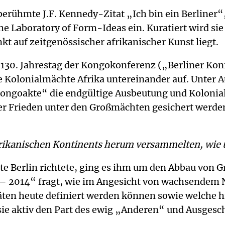
berühmte J.F. Kennedy-Zitat „Ich bin ein Berliner“
 Laboratory of Form-Ideas ein. Kuratiert wird sie 
 auf zeitgenössischer afrikanischer Kunst liegt.
130. Jahrestag der Kongokonferenz („Berliner Konf
e Kolonialmächte Afrika untereinander auf. Unter 
Kongoakte“ die endgültige Ausbeutung und Kolonial
r Frieden unter den Großmächten gesichert werden
Afrikanischen Kontinents herum versammelten, wie
lte Berlin richtete, ging es ihm um den Abbau von 
4 – 2014“ fragt, wie im Angesicht von wachsendem
täten heute definiert werden können sowie welche 
 sie aktiv den Part des ewig „Anderen“ und Ausgesc