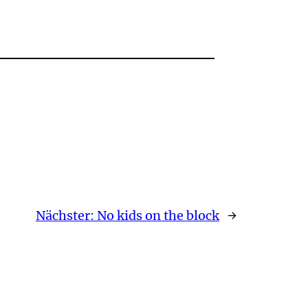
Nächster:
No kids on the block
→