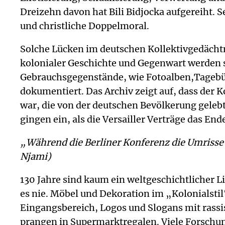
Dreizehn davon hat Bili Bidjocka aufgereiht.
und christliche Doppelmoral.
Solche Lücken im deutschen Kollektivgedächtn
kolonialer Geschichte und Gegenwart werden s
Gebrauchsgegenstände, wie Fotoalben,Tagebüc
dokumentiert. Das Archiv zeigt auf, dass der 
war, die von der deutschen Bevölkerung geleb
gingen ein, als die Versailler Verträge das En
„Während die Berliner Konferenz die Umrisse 
Njami)
130 Jahre sind kaum ein weltgeschichtlicher L
es nie. Möbel und Dekoration im „Kolonialsti
Eingangsbereich, Logos und Slogans mit rassi
prangen in Supermarktregalen. Viele Forschu