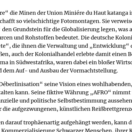
ire“ die Minen der Union Miniére du Haut katanga
chafft so vielschichtige Fotomontagen. Sie verwei
en Grundstein für die Globalisierung legen, was 
urcen und Rohstoffen bedeutet. Die deutsche Kolon
e“, die ihnen die Verwaltung und „Entwicklung“ d
n, auch der Kolonialhandel erlebte damit einen B
 in Südwestafrika, waren dabei ein bloßer Wirtsch
nd dem Auf- und Ausbau der Vormachtstellung.
éberlinisation“ seine Vision eines wohlhabenden, 
estalten kann. Seine fiktive Währung „AFRO“ nimm
nanzielle und politische Selbstbestimmung aussehen 
r die aufgezwungenen, künstlichen Reißbrettgrenz
n darauf trophäenartig aufgehängt werden, kann da
d Kommerzialisierung Schwarzer Menschen, ihrer K