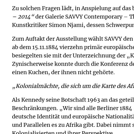
Zu solchen Fragen lädt, in Anspielung auf das 
– 2014“
der Galerie SAVVY Contemporary – The
Kunstkritiker Simon Njami, dessen Schwerpunkt
Zum Auftakt der Ausstellung wählt SAVVY den 
ab dem 15.11.1884 vierzehn primär europäisch
besiegelten sie mit der Unterzeichnung der „
Zynischerweise konnte durch die Konferenz de
einen Kuchen, der ihnen nicht gehörte.
„Kolonialmächte, die sich um die Karte des 
Als Kennedy seine Botschaft 1963 an das getei
Beschränkungen. „Wir sind alle Berliner 188
deutsche Identität und europäische Nationali
und Parallelen es zu Afrika gibt. Dabei nimmt
Kolonialisierten und ihrer Perspektive.