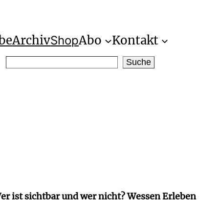
be
Archiv
Abo
Kontakt
Shop
S
Suche
e
a
r
c
h
er ist sichtbar und wer nicht? Wessen Erleben