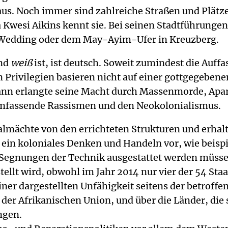
us. Noch immer sind zahlreiche Straßen und Plätze
Kwesi Aikins kennt sie. Bei seinen Stadtführungen 
m Wedding oder dem May-Ayim-Ufer in Kreuzberg.
and
weiß
ist, ist deutsch. Soweit zumindest die Auff
 Privilegien basieren nicht auf einer gottgegeben
n erlangte seine Macht durch Massenmorde, Apart
 umfassende Rassismen und den Neokolonialismus.
ialmächte von den errichteten Strukturen und erh
 ein koloniales Denken und Handeln vor, wie beisp
 Segnungen der Technik ausgestattet werden müssen.
ellt wird, obwohl im Jahr 2014 nur vier der 54 Sta
er dargestellten Unfähigkeit seitens der betroffe
A der Afrikanischen Union, und über die Länder, d
ngen.