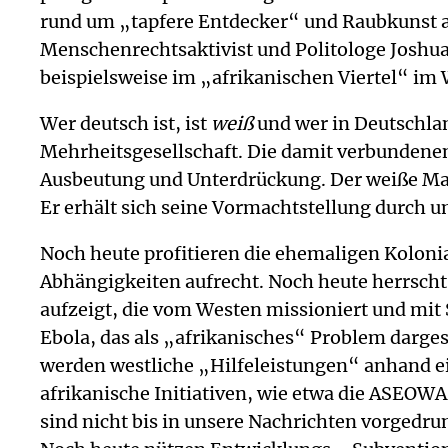
rund um „tapfere Entdecker“ und Raubkunst a
Menschenrechtsaktivist und Politologe Joshua 
beispielsweise im „afrikanischen Viertel“ i
Wer deutsch ist, ist
weiß
und wer in Deutschl
Mehrheitsgesellschaft. Die damit verbundenen
Ausbeutung und Unterdrückung. Der weiße Man
Er erhält sich seine Vormachtstellung durch
Noch heute profitieren die ehemaligen Kolon
Abhängigkeiten aufrecht. Noch heute herrscht
aufzeigt, die vom Westen missioniert und mit
Ebola, das als „afrikanisches“ Problem dargest
werden westliche „Hilfeleistungen“ anhand ein
afrikanische Initiativen, wie etwa die ASEOW
sind nicht bis in unsere Nachrichten vorgedru