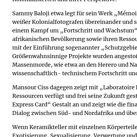
Sammy Baloji etwa legt für sein Werk „Mémo
weißer Kolonialfotografen übereinander und s
einem Kampf um „Fortschritt und Wachstum“ d
afrikanischen Bevölkerung sowie ihren Resso
mit der Einführung sogenannter „Schutzgebiet
Größenwahnsinnige Projekte wurden angestoße
Massenmorde, wie etwa an den Herero und Nama
wissenschaftlich- technischem Fortschritt u
Mansour Ciss dagegen zeigt mit „Laboratoire D
Ressourcen verfügt und frei seine Zukunft g
Express Card“ Gestalt an und zeigt wie die fi
Dialog zwischen Süd- und Nordafrika und übe
Wenn Keramikteller mit einzelnen Körperteile
Exotisierung, Sexualisierung, Verwertung un