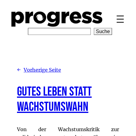
Zum
Inhalt
springen
S
Suche
e
a
r
c
h
←
Vorherige Seite
Gutes Leben statt
Wachstumswahn
Von der Wachstumskritik zur