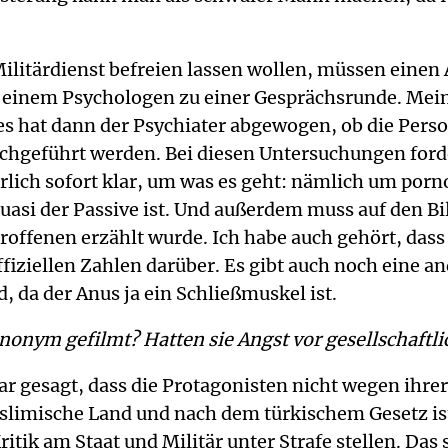
 Militärdienst befreien lassen wollen, müssen eine
einem Psychologen zu einer Gesprächsrunde. Meine
 hat dann der Psychiater abgewogen, ob die Person
chgeführt werden. Bei diesen Untersuchungen ford
rlich sofort klar, um was es geht: nämlich um porno
 quasi der Passive ist. Und außerdem muss auf den B
troffenen erzählt wurde. Ich habe auch gehört, dass
ffiziellen Zahlen darüber. Es gibt auch noch eine a
, da der Anus ja ein Schließmuskel ist.
onym gefilmt? Hatten sie Angst vor gesellschaftl
lar gesagt, dass die Protagonisten nicht wegen ih
muslimische Land und nach dem türkischem Gesetz i
Kritik am Staat und Militär unter Strafe stellen. Das