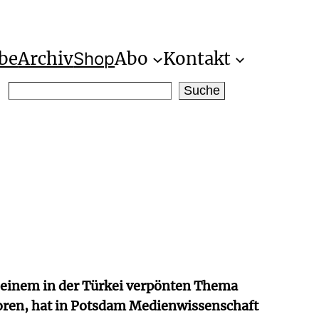
be
Archiv
Abo
Kontakt
Shop
S
Suche
e
a
r
c
h
t einem in der Türkei verpönten Thema
boren, hat in Potsdam Medienwissenschaft