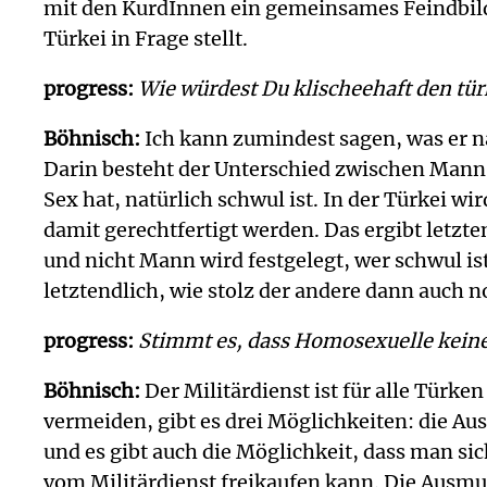
mit den KurdInnen ein gemeinsames Feindbild:
Türkei in Frage stellt.
progress:
Wie würdest Du klischeehaft den tü
Böhnisch:
Ich kann zumindest sagen, was er na
Darin besteht der Unterschied zwischen Mann 
Sex hat, natürlich schwul ist. In der Türkei w
damit gerechtfertigt werden. Das ergibt letz
und nicht Mann wird festgelegt, wer schwul i
letztendlich, wie stolz der andere dann auch no
progress:
Stimmt es, dass Homosexuelle keine
Böhnisch:
Der Militärdienst ist für alle Türk
vermeiden, gibt es drei Möglichkeiten: die Au
und es gibt auch die Möglichkeit, dass man s
vom Militärdienst freikaufen kann. Die Ausm