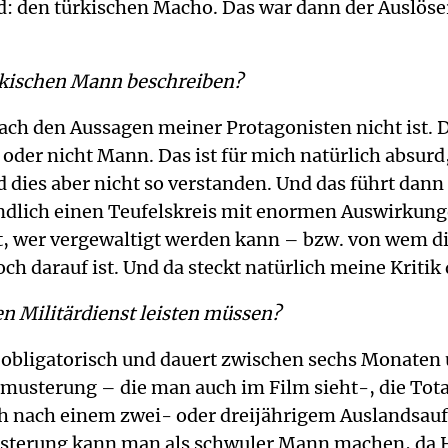
 den türkischen Macho. Das war dann der Auslöser 
rkischen Mann beschreiben?
ch den Aussagen meiner Protagonisten nicht ist. Der
oder nicht Mann. Das ist für mich natürlich absur
ird dies aber nicht so verstanden. Und das führt d
tendlich einen Teufelskreis mit enormen Auswirkun
st, wer vergewaltigt werden kann – bzw. von wem d
ch darauf ist. Und da steckt natürlich meine Kritik d
n Militärdienst leisten müssen?
en obligatorisch und dauert zwischen sechs Monaten 
smusterung – die man auch im Film sieht-, die Tota
ich nach einem zwei- oder dreijährigem Auslandsau
usterung kann man als schwuler Mann machen, da H