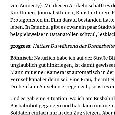
von Amnesty). Mit diesen Artikeln schafft es de
KurdInnen, JournalistInnen, KünstlerInnen, Fr
Protagonisten im Film darauf bestanden hatten
leben. In Istanbul gibt es zwar ein paar Stadt
beispielsweise in Ostanatolien schwul, lesbisch
progress:
Hattest Du während der Dreharbeite
Böhnisch:
Natürlich habe ich auf der Straße 
unglaublich gut hinkriegen, ist damit gewisse
Mann mit einer Kamera ist automatisch in d
Fernsehkanal er denn sei. Eine Frau, die mit 
Drehen kein Aufsehen erregen will, so ist es e
Und es gab eine Situation, wo ich am Busbah
Busbahnhof gegangen und hab dann mit meinem 
Soldaten einfach nur in den Zug steigen. Aber 