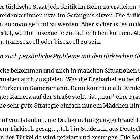
r türkische Staat jede Kritik im Keim zu ersticken. 
eidenkerInnen usw. im Gefängnis sitzen. Die Artik
 anonym gefilmt zu werden. Aber sicher ist es in d
viertel, wo Homosexuelle einfacher leben können. Ab
, transsexuell oder bisexuell zu sein.
n auch persönliche Probleme mit den türkischen G
Blicke bekommen und mich in manchen Situationen 
rmaßen auch zu spielen. Was die Dreharbeiten betrif
er Türkei ein Kameramann. Dann kommen alle Kinde
einer Kamera auf der Straße steht, ist „nur“ eine F
ine sehr gute Strategie einfach nur ein Mädchen hin
nhof von Istanbul eine Drehgenehmigung gebraucht 
Türkisch gesagt: „Ich bin Studentin aus Deutschla
in der Türkei da wird gefeiert und gesungen. Die S