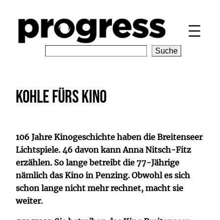
Zum
Inhalt
springen
S
Suche
e
a
r
Kohle fürs Kino
c
h
106 Jahre Kinogeschichte haben die Breitenseer
Lichtspiele. 46 davon kann Anna Nitsch-Fitz
erzählen. So lange betreibt die 77-Jährige
nämlich das Kino in Penzing. Obwohl es sich
schon lange nicht mehr rechnet, macht sie
weiter.