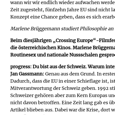
wann wir wir endlich wieder aufwachen werden
Zeit zugesteht, fünfzehn Jahre EU sind nicht 
Konzept eine Chance geben, dass es sich erarb
Marlene Brüggemann studiert Philosophie an d
Beim diesjährigen „Crossing Europe“-Filmfest
die österreichischen Kinos. Marlene Brüggem
Routinesex und nationale Nussschalen gespro
progress: Du bist aus der Schweiz. Warum inter
Jan Gassmann:
Genau aus dem Grund. In erster
Dadurch, dass die EU in einer Schieflage ist, 
Mitverantwortung der Schweiz geben. 1992 sti
Schweizer gehören aber zum Kern Europas und ic
nicht davon betroffen. Eine Zeit lang gab es ü
Artikel blieben aus. Dabei war die Krise, dort