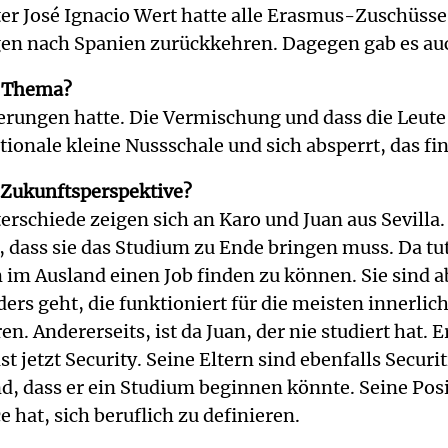
r José Ignacio Wert hatte alle Erasmus-Zuschüsse g
gen nach Spanien zurückkehren. Dagegen gab es au
s Thema?
ierungen hatte. Die Vermischung und dass die Leute
ionale kleine Nussschale und sich absperrt, das fin
 Zukunftsperspektive?
nterschiede zeigen sich an Karo und Juan aus Sevill
dass sie das Studium zu Ende bringen muss. Da tut 
 im Ausland einen Job finden zu können. Sie sind 
ers geht, die funktioniert für die meisten innerli
n. Andererseits, ist da Juan, der nie studiert hat.
jetzt Security. Seine Eltern sind ebenfalls Securiti
nd, dass er ein Studium beginnen könnte. Seine Posit
e hat, sich beruflich zu definieren.