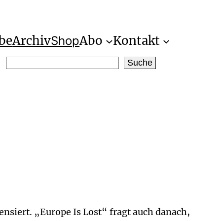
be
Archiv
Abo
Kontakt
Shop
S
Suche
e
a
r
c
h
densiert. „Europe Is Lost“ fragt auch danach,