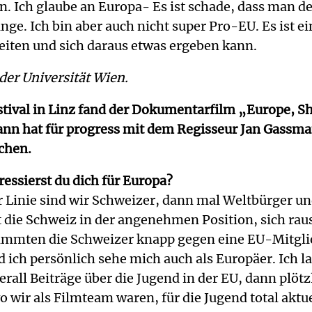
. Ich glaube an Europa- Es ist schade, dass man d
lange. Ich bin aber auch nicht super Pro-EU. Es is
eiten und sich daraus etwas ergeben kann.
er Universität Wien.
ival in Linz fand der Dokumentarfilm „Europe, She
ann hat für progress mit dem Regisseur Jan Gass
chen.
essierst du dich für Europa?
 Linie sind wir Schweizer, dann mal Weltbürger un
ist die Schweiz in der angenehmen Position, sich ra
mmten die Schweizer knapp gegen eine EU-Mitglied
h persönlich sehe mich auch als Europäer. Ich las 
berall Beiträge über die Jugend in der EU, dann plö
 wo wir als Filmteam waren, für die Jugend total akt