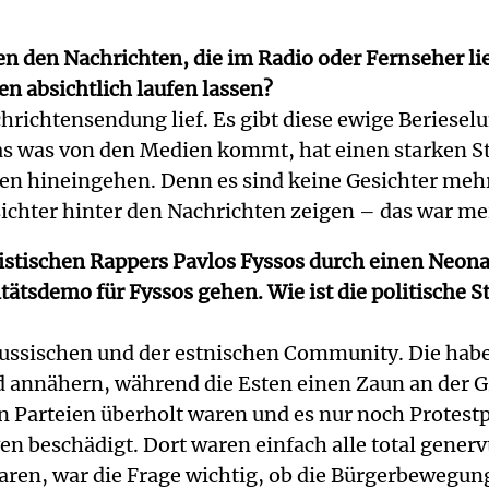
en den Nachrichten, die im Radio oder Fernseher lie
en absichtlich laufen lassen?
Nachrichtensendung lief. Es gibt diese ewige Beries
 Das was von den Medien kommt, hat einen starken S
nen hineingehen. Denn es sind keine Gesichter mehr
sichter hinter den Nachrichten zeigen – das war m
histischen Rappers Pavlos Fyssos durch einen Neo
tätsdemo für Fyssos gehen. Wie ist die politische
 russischen und der estnischen Community. Die hab
nd annähern, während die Esten einen Zaun an der 
n Parteien überholt waren und es nur noch Protestp
n beschädigt. Dort waren einfach alle total genervt
aren, war die Frage wichtig, ob die Bürgerbewegun