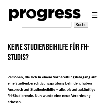
Zum
Inhalt
springen
S
Suche
e
a
r
Keine Studienbeihilfe für FH-
c
h
Studis?
Personen, die sich in einem Vorbereitungslehrgang auf 
eine Studienberechtigungsprüfung befinden, haben 
Anspruch auf Studienbeihilfe – alle, bis auf zukünftige 
FH-Studierende. Nun wurde eine neue Verordnung 
erlassen.