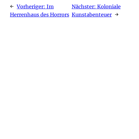
←
Vorheriger:
Im
Nächster:
Koloniale
Herrenhaus des Horrors
Kunstabenteuer
→