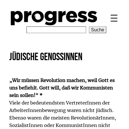
Zum
Inhalt
springen
S
Suche
e
a
r
Jüdische GenossInnen
c
h
„Wir müssen Revolution machen, weil Gott es
uns befiehlt. Gott will, daß wir Kommunisten
sein sollen!“ *
Viele der bedeutendsten VertreterInnen der
ArbeiterInnenbewegung waren nicht jüdisch.
Ebenso waren die meisten RevolutionärInnen,
SozialistInnen oder KommunistInnen nicht