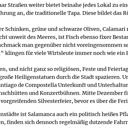
ar Straßen weiter bietet beinahe jedes Lokal zu ein
rung an, die traditionelle Tapa. Diese bildet das R
her Schinken, grüne und schwarze Oliven, Calamari
icht unweit des Meeres, ist Fisch ebenso fixer Best
 Geschmack man gegenüber nicht voreingenommen sein
“ klingen für viele Wirtsleute immer noch wie ein
sen, und nicht ganz so religiösen, Feste und Feier
ße Heiligenstatuen durch die Stadt spazieren. Und
ntiago de Compostella Unterkunft und Unterhaltun
nschhütten und Konzertbühnen. Mitte Dezember fin
vorgreifenden Silvesterfeier, bevor es über die Fer
tädte ist Salamanca auch ein politisch heißes Pflast
gen, finden sich dennoch regelmäßig dutzende Fahrr