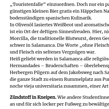
„Touristenfalle“ einzuordnen. Doch nur ein pa
günstigen kleinen Bier gratis ein Häppchen Nah
bodenständigen spanischen Kulinarik.
In Olivenöl lasiertes Weißbrot und aromatisc
ist ein Ort der deftigen Sinnesfreuden. Hier, n
Morcilla, die traditionelle Blutwurst, deren
schwer in Salamanca. Die Worte „ohne Fleisch
und Fleisch ein seltenes Vergnügen war.
Heiß geliebt werden in Salamanca alle religiö
Hermandades – Bruderschaften – überlebensgro
Herbergen Pilgern auf dem Jakobsweg nach Sa
die ganze Stadt zu einem Rummelplatz aus Pu
noche vieja universitaria zusammen, einer Art 
Zündstoff in Kneipen.
Wie andere StudentInnens
an und für sich locker per Fußweg zu bewälti