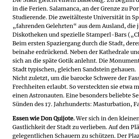
in die Ferien. Salamanca, an der Grenze zu Por
Studierende. Die zweitälteste Universität in S
„fahrenden Gelehrten“ aus dem Ausland, die j
Diskotheken und spezielle Stamperl-Bars („Ch
Beim ersten Spaziergang durch die Stadt, der
beinahe erdrückend. Neben der Kathedrale und 
sich an die späte Gotik anlehnt. Die Monument
Stadt typischen, gleichen Sandstein gehauen.
Nicht zuletzt, um die barocke Schwere der Fa
Frechheiten erlaubt. So versteckten sie etwa 
einen Astronauten. Eine besonders beliebte Se
Sünden des 17. Jahrhunderts: Masturbation, F
Essen wie Don Quijote.
Wer sich in den kleinen,
Gastlichkeit der Stadt zu verlieben. Auf den 
gelegentlichen Schauern zu schützen. Der Plaza