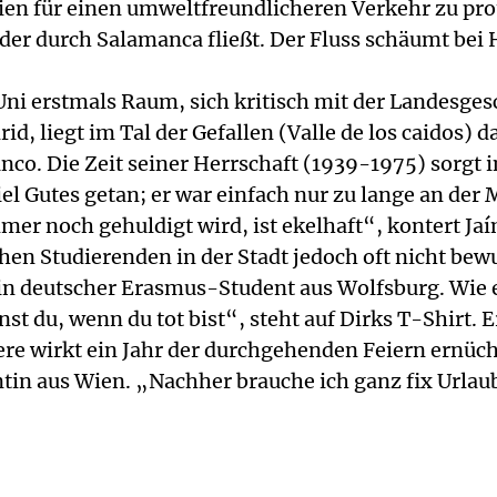
 für einen umweltfreundlicheren Verkehr zu prot
 der durch Salamanca fließt. Der Fluss schäumt be
Uni erstmals Raum, sich kritisch mit der Landesges
d, liegt im Tal der Gefallen (Valle de los caidos
co. Die Zeit seiner Herrschaft (1939-1975) sorgt 
el Gutes getan; er war einfach nur zu lange an der 
mer noch gehuldigt wird, ist ekelhaft“, kontert Ja
hen Studierenden in der Stadt jedoch oft nicht bewu
ein deutscher Erasmus-Student aus Wolfsburg. Wie er
t du, wenn du tot bist“, steht auf Dirks T-Shirt. E
re wirkt ein Jahr der durchgehenden Feiern ernüch
ntin aus Wien. „Nachher brauche ich ganz fix Urla