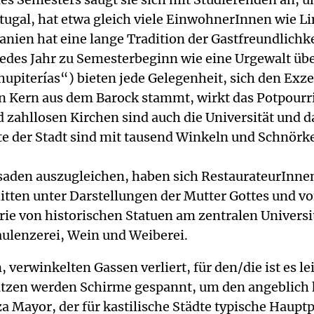
tugal, hat etwa gleich viele EinwohnerInnen wie Li
panien hat eine lange Tradition der Gastfreundlichke
edes Jahr zu Semesterbeginn wie eine Urgewalt üb
upiterías“) bieten jede Gelegenheit, sich den Ex
en Kern aus dem Barock stammt, wirkt das Potpour
zahllosen Kirchen sind auch die Universität und da
e der Stadt sind mit tausend Winkeln und Schnörkel
ssaden auszugleichen, haben sich RestaurateurInne
mitten unter Darstellungen der Mutter Gottes und v
rie von historischen Statuen am zentralen Universi
aulenzerei, Wein und Weiberei.
 verwinkelten Gassen verliert, für den/die ist es lei
Plätzen werden Schirme gespannt, um den angeblich
 Mayor, der für kastilische Städte typische Hauptpl