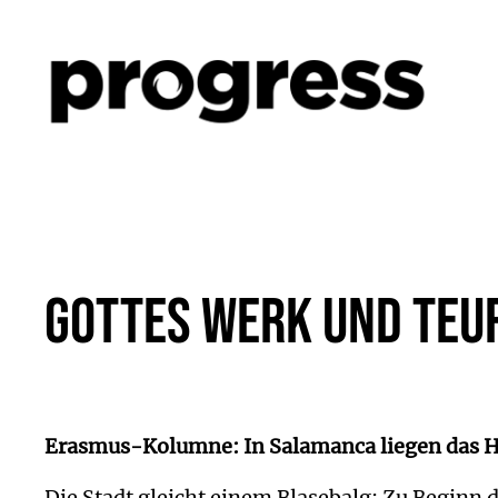
Zum
Inhalt
springen
Gottes Werk und Teu
Erasmus-Kolumne: In Salamanca liegen das Hei
Die Stadt gleicht einem Blasebalg: Zu Beginn d