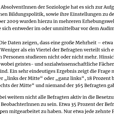
bsolventInnen der Soziologie hat es sich zur Auf
chen Bildungspolitik, sowie ihre Einstellungen zu d
ber 2009 wurden hierzu in mehreren Erhebungswel
e sich entweder im oder unmittelbar vor dem Audima
 Die Daten zeigen, dass eine große Mehrheit – etwa
 Weniger als ein Viertel der Befragten verteilt sic
n Personen studieren nicht oder nicht mehr. Hinsich
wobei geistes- und sozialwissenschaftliche Fächer
nd. Ein sehr eindeutiges Ergebnis zeigt die Frage 
 „links der Mitte“ oder „ganz links“, 18 Prozent b
rechts der Mitte“ und niemand der 365 Befragten ga
 bei weitem nicht alle Befragten aktiv in die Beset
 BeobachterInnen zu sein. Etwa 35 Prozent der Befr
ppen mitgearbeitet zu haben. Nur etwa jede zehnte 