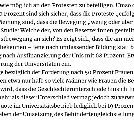
wie möglich an den Protesten zu beteiligen. Umso o
Prozent sind sich sicher, dass die Proteste „erfol
Meinung sind, dass die Bewegung „wenig oder überh
Studie: Welche der, von den BesetzerInnen gestel
stbewegung an sich? Es zeigt sich, dass die am me
zu bekennen – jene nach umfassender Bildung statt b
ach Ausfinanzierung der Unis mit 68 Prozent. Etwa
ung der Universitäten ein.
ge bezüglich der Forderung nach 50 Prozent Frauenan
zen etwa nur halb so viele Männer wie Frauen die B
 wird, dass die Geschlechterunterschiede hinsichtl
ehr als dieser Unterschied vermag jedoch zu verwun
te im Universitätsbetrieb lediglich bei 19 Prozen
 neben der Umsetzung des Behindertengleichstellun