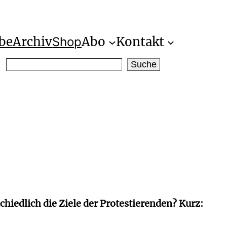
be
Archiv
Abo
Kontakt
Shop
S
Suche
e
a
r
c
h
hiedlich die Ziele der Protestierenden? Kurz: