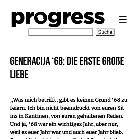
Zum
Inhalt
springen
S
Suche
e
a
r
Generacija ‘68: Die erste große
c
h
Liebe
„Was mich betrifft, gibt es keinen Grund ‘68 zu
feiern. Ich bin nicht beeindruckt von euren Sit-
ins in Kantinen, von euren gehaltenen Reden.
Und ja, ‘68 war ein wichtiges Jahr, aber nur,
weil es euer Jahr war und auch euer Jahr blieb.