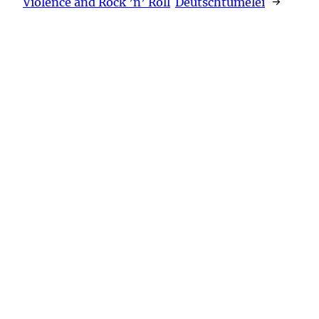
Violence and Rock ’n’ Roll
Deutschtümelei
→