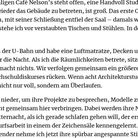
igen Café Nelson’s steht offen, eine Handvoll Stud
ieder das Gebäude zu betreten, ist groß. Das erste
 mit seiner Schließung entfiel der Saal – damals 
 stehe ich vor verstaubten Tischen und Stühlen. In 
n der U-Bahn und habe eine Luftmatratze, Decken 
die Nacht. Als ich die Räumlichkeiten betrete, sitz
macht nichts. Wir verfolgen gemeinsam ein größeres
chschuldiskurses rücken. Wenn acht Architekturst
icht nur voll, sondern am Überlaufen.
 nieder, um ihre Projekte zu besprechen, Modelle 
ht gemeinsam hier verbringen. Dabei werden ihre N
tternacht, als ich gerade schlafen gehen will, der
wurfsarbeit in einem der Zeichensäle kennengelernt.
r nehme ich jetzt ihre spürbar angespannte Stim