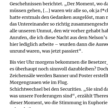
Geschehnissen berichtet. „Der Moment, wo das
müssen gehen, […] waren wir alle so, ok ja f*c
hatte erstmals den Gedanken ausgelöst, man m
das Untereinander so richtig zusammengeschwe
alle unseren Unmut, den wir vorher gehabt hab
Anrufen, die ich diese Nacht aus dem Nelson’
hier lediglich arbeite – wurden dann die Ausw
unrund waren, was jetzt passiert“.
Bis vier Uhr morgens bekommen die Besetzer_i
es überhaupt noch sinnvoll dazubleiben? Doch 
Zeichensäle werden Banner und Poster erstell
Morgengrauen wie im Flug.
Schichtwechsel bei den Securities. „Sie sind 
was unsere Forderungen sind“, erzählt There
dieser Moment, wo die Stimmung in Euphorie u