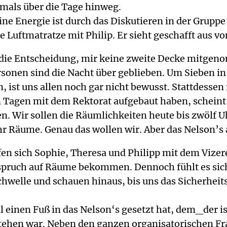
mals über die Tage hinweg.
ine Energie ist durch das Diskutieren in der Grupp
e Luftmatratze mit Philip. Er sieht geschafft aus v
ie Entscheidung, mir keine zweite Decke mitgeno
sonen sind die Nacht über geblieben. Um Sieben in d
, ist uns allen noch gar nicht bewusst. Stattdesse
 Tagen mit dem Rektorat aufgebaut haben, scheint
fen. Wir sollen die Räumlichkeiten heute bis zwölf 
äume. Genau das wollen wir. Aber das Nelson’s a
effen sich Sophie, Theresa und Philipp mit dem Viz
spruch auf Räume bekommen. Dennoch fühlt es sich 
chwelle und schauen hinaus, bis uns das Sicherheit
 einen Fuß in das Nelson‘s gesetzt hat, dem_der ist
ehen war. Neben den ganzen organisatorischen Fra