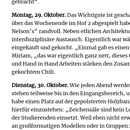
gebracht“.
Montag, 29. Oktober.
Das Wichtigste ist gescha
über das Wochenende im Hof 2 abgespielt habe
Nelson’s“ randvoll. Neben etlichen Architektu
interdisziplinäre Austausch. Eigentlich war 
eingekauft und gekocht. „Einmal gab es einen 
Miriam, „das war eigentlich ganz nett, diese
und Hand in Hand Arbeiten stärken den Zusa
gekochtem Chili.
Dienstag, 30. Oktober.
Wie jeden Abend werden
stehen teilweise bis in den Eingangsbereich, 
habe einen Platz auf der gepolsterten Holzbank
hierfür einzustehen: „Zeichensäle sind kein L
der Studierenden einsetzt. Weil eben nicht e
an großformatigen Modellen oder in Gruppen zu