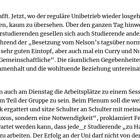
fft. Jetzt, wo der reguläre Unibetrieb wieder losgeh
n, kaum zu übersehen. Über den ganzen Tag hinweg 
rstudierenden gesellen sich auch Studierende ander
während der „Besetzung vom Nelson’s tagsüber nor
sehr guten Eintopf, aber auch mal ein Curry und Nu
s Gemeinschaftliche“. Die räumlichen Gegebenheite
mmenhalt und die wohltuende Beziehung untereina
 auch am Dienstag die Arbeitsplätze zu einem Sess
um Teil der Gruppe zu sein. Beim Plenum soll die 
 ergattert und sitze Schulter an Schulter mit meine
uxus, sondern eine Notwendigkeit“, proklamiert Fed
rwartet werden kann, dass jede_r Studierende „zu 
 arbeiten. Der Erfolg an der Uni darf nicht von der