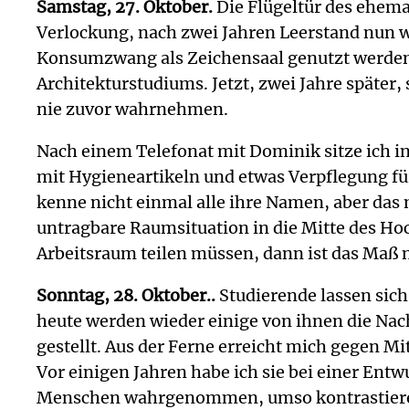
Samstag, 27. Oktober.
Die Flügeltür des ehemal
Verlockung, nach zwei Jahren Leerstand nun w
Konsumzwang als Zeichensaal genutzt werden,
Architekturstudiums. Jetzt, zwei Jahre später,
nie zuvor wahrnehmen.
Nach einem Telefonat mit Dominik sitze ich i
mit Hygieneartikeln und etwas Verpflegung für 
kenne nicht einmal alle ihre Namen, aber das 
untragbare Raumsituation in die Mitte des Ho
Arbeitsraum teilen müssen, dann ist das Maß n
Sonntag, 28. Oktober..
Studierende lassen sich
heute werden wieder einige von ihnen die Nac
gestellt. Aus der Ferne erreicht mich gegen Mi
Vor einigen Jahren habe ich sie bei einer Ent
Menschen wahrgenommen, umso kontrastierende