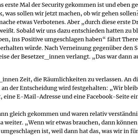
 erste Mal der Security gekommen ist und eben gem
k, was sollen wir jetzt machen, ob wir gehen solle
ache etwas Verbotenes. Aber „durch diese erste Dr
ißt. Sobald wir uns dazu entschieden hatten zu b
en, ins Positive umgeschlagen haben“ fährt Theres
s erhalten würde. Nach Verneinung gegenüber den S
eise der Besetzer_innen verlangt. „Das war dann a
nnen Zeit, die Räumlichkeiten zu verlassen. An d
an der Entscheidung wird festgehalten: „Wir bleib
t, eine E-Mail-Adresse und eine Facebook-Seite ei
dann gleich gekommen und waren relativ verständni
sa weiter. „Wenn wir etwas brauchen, dann können 
mgeschlagen ist, weil dann hat das, was wir in f