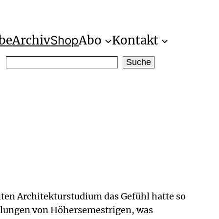
be
Archiv
Abo
Kontakt
Shop
S
Suche
e
a
r
c
h
ten Architekturstudium das Gefühl hatte so
zählungen von Höhersemestrigen, was