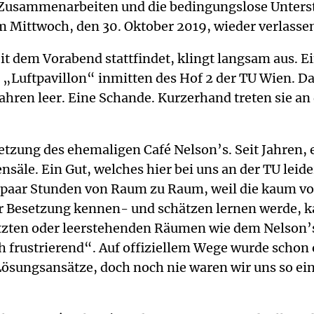
Zusammenarbeiten und die bedingungslose Unterstüt
 Mittwoch, den 30. Oktober 2019, wieder verlasse
eit dem Vorabend stattfindet, klingt langsam aus. 
n „Luftpavillon“ inmitten des Hof 2 der TU Wien. D
ahren leer. Eine Schande. Kurzerhand treten sie an 
tzung des ehemaligen Café Nelson’s. Seit Jahren, 
le. Ein Gut, welches hier bei uns an der TU leider 
e paar Stunden von Raum zu Raum, weil die kaum v
er Besetzung kennen- und schätzen lernen werde, 
ten oder leerstehenden Räumen wie dem Nelson’s ko
ch frustrierend“. Auf offiziellem Wege wurde scho
Lösungsansätze, doch noch nie waren wir uns so ei