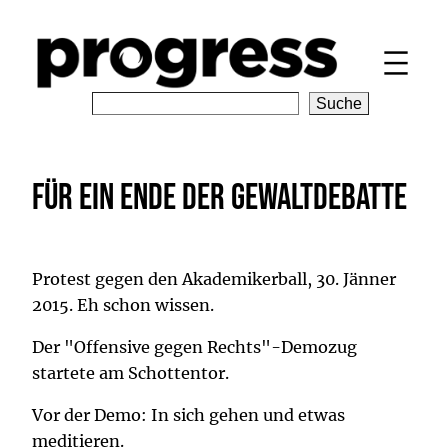
Zum
Inhalt
springen
S
Suche
e
a
r
Für ein Ende der Gewaltdebatte
c
h
Protest gegen den Akademikerball, 30. Jänner
2015. Eh schon wissen.
Der "Offensive gegen Rechts"-Demozug
startete am Schottentor.
Vor der Demo: In sich gehen und etwas
meditieren.