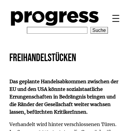
Zum
Inhalt
springen
S
Suche
e
a
r
Freihandelstücken
c
h
Das geplante Handelsabkommen zwischen der
EU und den USA könnte sozialstaatliche
Errungenschaften in Bedrängnis bringen und
die Ränder der Gesellschaft weiter wachsen
lassen, befürchten KritikerInnen.
Verhandelt wird hinter verschlossenen Türen.