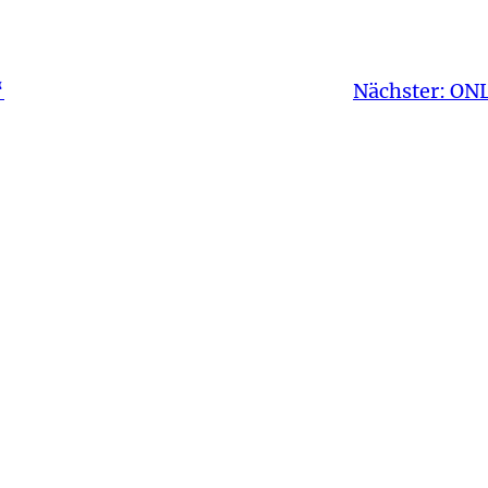
“
Nächster:
ONL