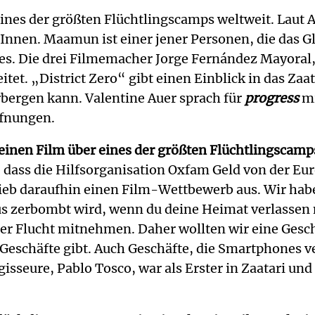
ines der größten Flüchtlingscamps weltweit. Lau
nnen. Maamun ist einer jener Personen, die das Gl
nes. Die drei Filmemacher Jorge Fernández Mayoral
t. „District Zero“ gibt einen Einblick in das Zaat
bergen kann. Valentine Auer sprach für
progress
mi
ffnungen.
 einen Film über eines der größten Flüchtlingscam
, dass die Hilfsorganisation Oxfam Geld von der E
ieb daraufhin einen Film-Wettbewerb aus. Wir hab
 zerbombt wird, wenn du deine Heimat verlassen 
er Flucht mitnehmen. Daher wollten wir eine Gesch
le Geschäfte gibt. Auch Geschäfte, die Smartphones 
gisseure, Pablo Tosco, war als Erster in Zaatari u