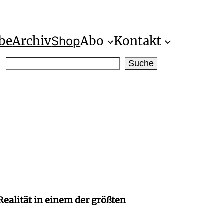
be
Archiv
Abo
Kontakt
Shop
S
Suche
e
a
r
c
h
Realität in einem der größten