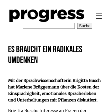
Zum
Inhalt
springen
S
Suche
e
a
r
Es braucht ein radikales
c
h
Umdenken
Mit der Sprachwissenschafterin Brigitta Busch
hat Marlene Brüggemann über die Kosten der
Einsprachigkeit, emotionales Spracherleben
und Unterhaltungen mit Pflanzen diskutiert.
Brigitta Buschs Interesse an Fragen der