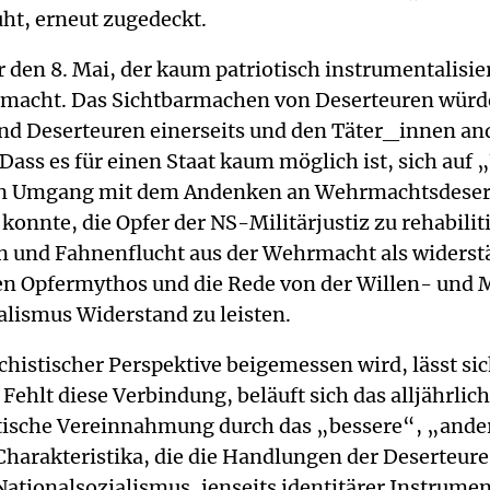
uht, erneut zugedeckt.
 den 8. Mai, der kaum patriotisch instrumentalisie
rmacht. Das Sichtbarmachen von Deserteuren würde
 Deserteuren einerseits und den Täter_innen ande
Dass es für einen Staat kaum möglich ist, sich auf 
 den Umgang mit dem Andenken an Wehrmachtsdeserte
konnte, die Opfer der NS-Militärjustiz zu rehabili
und Fahnenflucht aus der Wehrmacht als widerstän
en Opfermythos und die Rede von der Willen- und Ma
alismus Widerstand zu leisten.
schistischer Perspektive beigemessen wird, lässt 
ehlt diese Verbindung, beläuft sich das alljährli
iotische Vereinnahmung durch das „bessere“, „ander
arakteristika, die die Handlungen der Deserteure
ationalsozialismus, jenseits identitärer Instrume