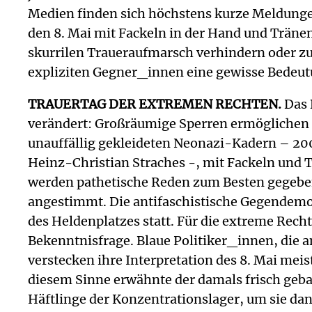
Medien finden sich höchstens kurze Meldung
den 8. Mai mit Fackeln in der Hand und Träne
skurrilen Traueraufmarsch verhindern oder zumi
expliziten Gegner_innen eine gewisse Bedeut
TRAUERTAG DER EXTREMEN RECHTEN.
Das 
verändert: Großräumige Sperren ermögliche
unauffällig gekleideten Neonazi-Kadern – 200
Heinz-Christian Straches -, mit Fackeln und
werden pathetische Reden zum Besten gegebe
angestimmt. Die antifaschistische Gegendemo 
des Heldenplatzes statt. Für die extreme Recht
Bekenntnisfrage. Blaue Politiker_innen, die
verstecken ihre Interpretation des 8. Mai mei
diesem Sinne erwähnte der damals frisch geb
Häftlinge der Konzentrationslager, um sie da