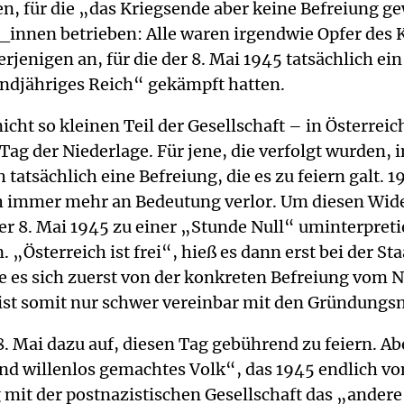
 für die „das Kriegsende aber keine Befreiung gew
innen betrieben: Alle waren irgendwie Opfer des Kr
rjenigen an, für die der 8. Mai 1945 tatsächlich ei
ndjähriges Reich“ gekämpft hatten.
nicht so kleinen Teil der Gesellschaft – in Österr
Tag der Niederlage. Für jene, die verfolgt wurden,
tatsächlich eine Befreiung, die es zu feiern galt. 
och immer mehr an Bedeutung verlor. Um diesen Wid
 8. Mai 1945 zu einer „Stunde Null“ uminterpretier
. „Österreich ist frei“, hieß es dann erst bei der St
e es sich zuerst von der konkreten Befreiung vom 
 ist somit nur schwer vereinbar mit den Gründungsn
Mai dazu auf, diesen Tag gebührend zu feiern. Aber
 und willenlos gemachtes Volk“, das 1945 endlich v
mit der postnazistischen Gesellschaft das „andere“,