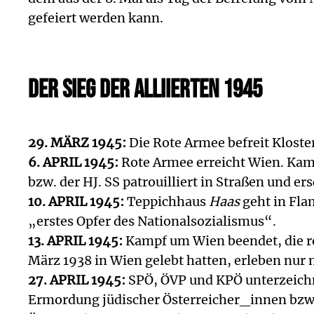
gefeiert werden kann.
DER SIEG DER ALLIIERTEN 1945
29. MÄRZ 1945:
Die Rote Armee befreit Klost
6. APRIL 1945:
Rote Armee erreicht Wien. Kamp
bzw. der HJ. SS patrouilliert in Straßen und e
10. APRIL 1945:
Teppichhaus
Haas
geht in Fla
„erstes Opfer des Nationalsozialismus“.
13. APRIL 1945:
Kampf um Wien beendet, die ro
März 1938 in Wien gelebt hatten, erleben nur 
27. APRIL 1945:
SPÖ, ÖVP und KPÖ unterzeich
Ermordung jüdischer Österreicher_innen bzw