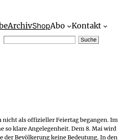
be
Archiv
Abo
Kontakt
Shop
S
Suche
e
a
r
c
h
h nicht als offizieller Feiertag begangen. Im
ne so klare Angelegenheit. Dem 8. Mai wird
ile der Bevölkerung keine Bedeutung. In den