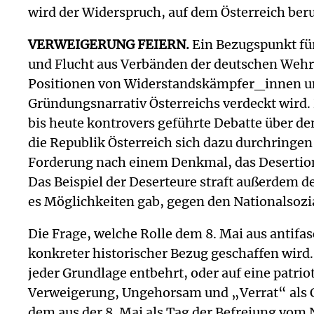
wird der Widerspruch, auf dem Österreich ber
VERWEIGERUNG FEIERN.
Ein Bezugspunkt für
und Flucht aus Verbänden der deutschen Weh
Positionen von Widerstandskämpfer_innen und
Gründungsnarrativ Österreichs verdeckt wird. 
bis heute kontrovers geführte Debatte über
die Republik Österreich sich dazu durchringen 
Forderung nach einem Denkmal, das Desertion 
Das Beispiel der Deserteure straft außerdem d
es Möglichkeiten gab, gegen den Nationalsozi
Die Frage, welche Rolle dem 8. Mai aus antifa
konkreter historischer Bezug geschaffen wird. F
jeder Grundlage entbehrt, oder auf eine patr
Verweigerung, Ungehorsam und „Verrat“ als Ch
dem aus der 8. Mai als Tag der Befreiung vom N