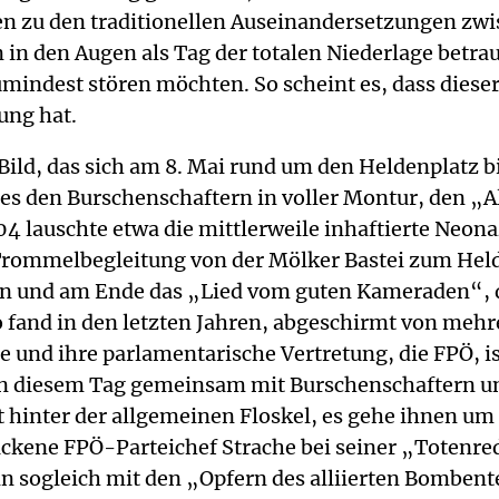
en zu den traditionellen Auseinandersetzungen zw
n in den Augen als Tag der totalen Niederlage betra
ndest stören möchten. So scheint es, dass dieser 
ung hat.
Bild, das sich am 8. Mai rund um den Heldenplatz bi
n es den Burschenschaftern in voller Montur, den 
4 lauschte etwa die mittlerweile inhaftierte Neona
 Trommelbegleitung von der Mölker Bastei zum He
n und am Ende das „Lied vom guten Kameraden“, d
fand in den letzten Jahren, abgeschirmt von mehr
e und ihre parlamentarische Vertretung, die FPÖ, is
 an diesem Tag gemeinsam mit Burschenschaftern u
st hinter der allgemeinen Floskel, es gehe ihnen um
ackene FPÖ-Parteichef Strache bei seiner „Totenr
nn sogleich mit den „Opfern des alliierten Bomben