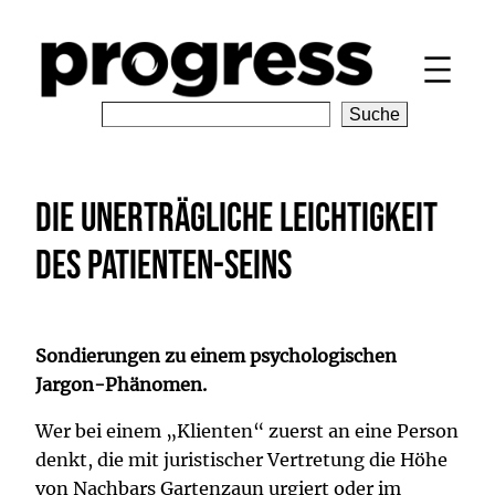
Zum
Inhalt
springen
S
Suche
e
a
r
Die unerträgliche Leichtigkeit
c
h
des Patienten-Seins
Sondierungen zu einem psychologischen
Jargon-Phänomen.
Wer bei einem „Klienten“ zuerst an eine Person
denkt, die mit juristischer Vertretung die Höhe
von Nachbars Gartenzaun urgiert oder im