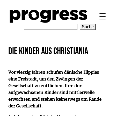
Zum
Inhalt
springen
S
Suche
e
a
r
Die Kinder aus Christiania
c
h
Vor vierzig Jahren schufen dänische Hippies
eine Freistadt, um den Zwängen der
Gesellschaft zu entfliehen. Ihre dort
aufgewachsenen Kinder sind mittlerweile
erwachsen und stehen keineswegs am Rande
der Gesellschaft.