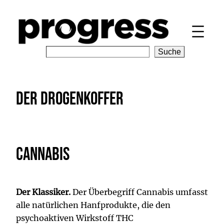
Zum
Inhalt
springen
S
Suche
e
a
r
Der Drogenkoffer
c
h
Cannabis
Der Klassiker.
Der Überbegriff Cannabis umfasst
alle natürlichen Hanfprodukte, die den
psychoaktiven Wirkstoff THC