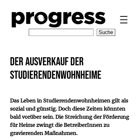
Zum
Inhalt
springen
S
Suche
e
a
r
Der Ausverkauf der
c
h
Studierendenwohnheime
Das Leben in Studierendenwohnheimen gilt als
sozial und günstig. Doch diese Zeiten könnten
bald vorüber sein. Die Streichung der Förderung
für Heime zwingt die BetreiberInnen zu
gravierenden Maßnahmen.