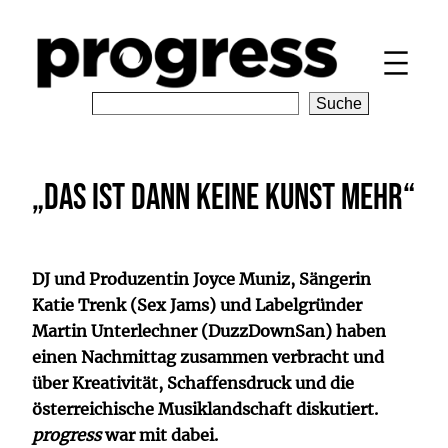
Zum
Inhalt
springen
S
Suche
e
a
r
„Das ist dann keine Kunst mehr“
c
h
DJ und Produzentin Joyce Muniz, Sängerin
Katie Trenk (Sex Jams) und Labelgründer
Martin Unterlechner (DuzzDownSan) haben
einen Nachmittag zusammen verbracht und
über Kreativität, Schaffensdruck und die
österreichische Musiklandschaft diskutiert.
progress
war mit dabei.