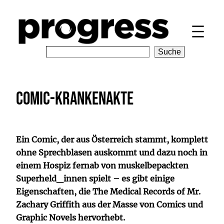
Zum
Inhalt
springen
S
Suche
e
a
r
Comic-Krankenakte
c
h
Ein Comic, der aus Österreich stammt, komplett
ohne Sprechblasen auskommt und dazu noch in
einem Hospiz fernab von muskelbepackten
Superheld_innen spielt – es gibt einige
Eigenschaften, die The Medical Records of Mr.
Zachary Griffith aus der Masse von Comics und
Graphic Novels hervorhebt.