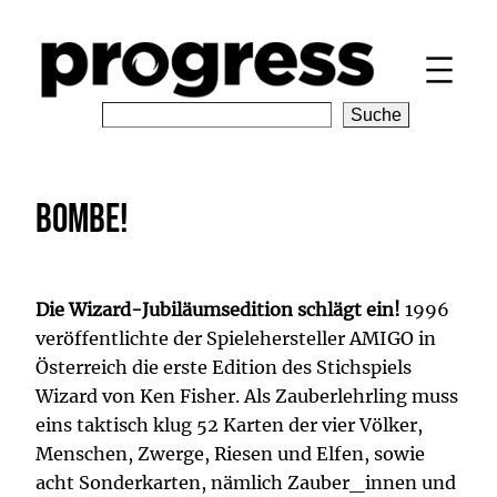
Zum
Inhalt
springen
S
Suche
e
a
r
Bombe!
c
h
Die Wizard-Jubiläumsedition schlägt ein!
1996
veröffentlichte der Spielehersteller AMIGO in
Österreich die erste Edition des Stichspiels
Wizard von Ken Fisher. Als Zauberlehrling muss
eins taktisch klug 52 Karten der vier Völker,
Menschen, Zwerge, Riesen und Elfen, sowie
acht Sonderkarten, nämlich Zauber_innen und