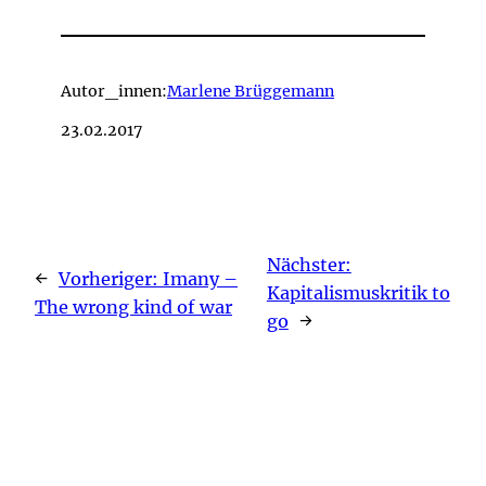
Autor_innen:
Marlene Brüggemann
23.02.2017
Nächster:
←
Vorheriger:
Imany –
Kapitalismuskritik to
The wrong kind of war
go
→