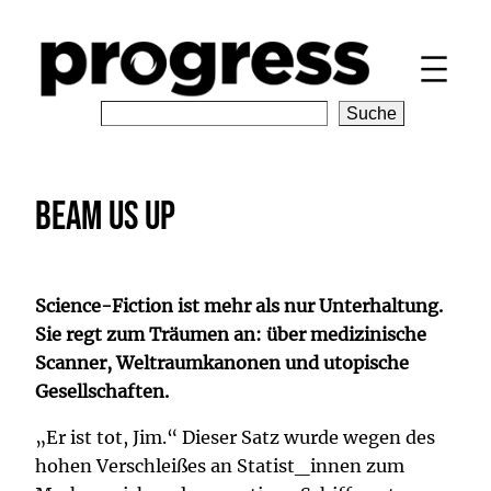
Zum
Inhalt
springen
S
Suche
e
a
r
Beam us up
c
h
Science-Fiction ist mehr als nur Unterhaltung.
Sie regt zum Träumen an: über medizinische
Scanner, Weltraumkanonen und utopische
Gesellschaften.
„
Er ist tot, Jim.“ Dieser Satz wurde wegen des
hohen Verschleißes an Statist_innen zum