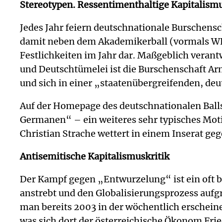
Stereotypen. Ressentimenthaltige Kapitalismus
Jedes Jahr feiern deutschnationale Burschens
damit neben dem Akademikerball (vormals WKR
Festlichkeiten im Jahr dar. Maßgeblich veran
und Deutschtümelei ist die Burschenschaft A
und sich in einer „staatenübergreifenden, de
Auf der Homepage des deutschnationalen Ball
Germanen“ – ein weiteres sehr typisches Moti
Christian Strache wettert in einem Inserat ge
Antisemitische Kapitalismuskritik
Der Kampf gegen „Entwurzelung“ ist ein oft b
anstrebt und den Globalisierungsprozess aufg
man bereits 2003 in der wöchentlich erscheine
was sich dort der österreichische Ökonom Fri