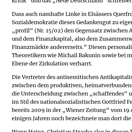
kritik“ und das „Neue Deutschland“ schreiben
Dass auch namhafte Linke in Elsässers Querfron
Sozialdemokratie dieses Gedankengut zu eige
„profil“ (Nr. 15/02) den Gegensatz zwischen 
und dem Finanzkapital, also dem Zusammenw
Finanzmärkte andererseits.“ Diesen personali
Theoretikern wie Michail Bakunin sowie bei m
Ebene der Zirkulation verharrt.
Die Vertreter des antisemitischen Antikapital
zwischen dem produktiven, heimatverbundenen 
die Unterscheidung zwischen „schaffendes“ u
im Stil des nationalsozialistischen Gottfried 
bereits 2009 in der „Wiener Zeitung“ vom 19.0
einigen Jahren noch bezeichnete man dort die
Wenn Heinz-Christian Strache also in diesen T