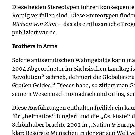
Diese beiden Stereotypen führen konsequente
Romig verfallen sind. Diese Stereotypen find
Weisen von Zion
– das als einflussreiche Pro
publiziert wurde.
Brothers in Arms
Solche antisemitischen Wahngebilde kann man 
2004 Abgeordneter im Sächsischen Landtag ist 
Revolution“ schrieb, definiert die Globalisier
Großen Geldes.“ Dieses habe, so zitiert man 
seinem Wesen nach nomadisch und ortlos, sein
Diese Ausführungen enthalten freilich ein ka
für „heimatlos“ fungiert und die „Ostküste“ 
Schönhuber brachte 2002 in „Nation & Europa“
klar: Besorgte Menschen in der ganzen Welt vo