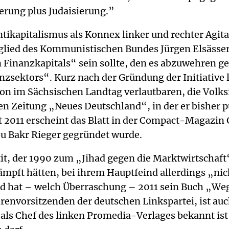
erung plus Judaisierung.”
ntikapitalismus als Konnex linker und rechter Agitat
lied des Kommunistischen Bundes Jürgen Elsässer r
inanzkapitals“ sein sollte, den es abzuwehren gelt
nzsektors“. Kurz nach der Gründung der Initiative
n im Sächsischen Landtag verlautbaren, die Volksin
ken Zeitung „Neues Deutschland“, in der er bisher p
 2011 erscheint das Blatt in der Compact-Magazin
u Bakr Rieger gegründet wurde.
it, der 1990 zum „Jihad gegen die Marktwirtschaft“ 
ämpft hätten, bei ihrem Hauptfeind allerdings „ni
nd hat – welch Überraschung – 2011 sein Buch „Weg
nvorsitzenden der deutschen Linkspartei, ist auch
 als Chef des linken Promedia-Verlages bekannt ist