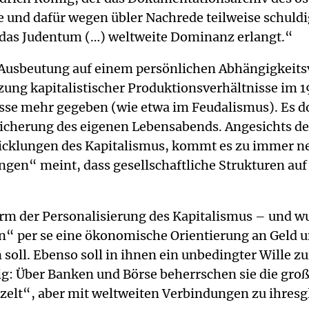
 und dafür wegen übler Nachrede teilweise schuld
 das Judentum (…) weltweite Dominanz erlangt.“
 Ausbeutung auf einem persönlichen Abhängigkeitsv
ng kapitalistischer Produktionsverhältnisse im 19
se mehr gegeben (wie etwa im Feudalismus). Es 
cherung des eigenen Lebensabends. Angesichts der 
icklungen des Kapitalismus, kommt es zu immer n
ungen“ meint, dass gesellschaftliche Strukturen a
orm der Personalisierung des Kapitalismus – und w
n“ per se eine ökonomische Orientierung an Geld u
 soll. Ebenso soll in ihnen ein unbedingter Wille 
ig: Über Banken und Börse beherrschen sie die gro
zelt“, aber mit weltweiten Verbindungen zu ihresg