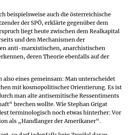
ch beispielsweise auch die österreichische
tzender der SPÖ, erklärte gegenüber dem
rspruch liegt heute zwischen dem Realkapital
seits und den Mechanismen der
en anti-marxistischen, anarchistischen
rkennen, deren Theorie ebenfalls auf der
ben also eines gemeinsam: Man unterscheidet
en mit kosmopolitischer Orientierung. Es ist
durch man alte antisemitische Ressentiments
chaft“ brechen wollte. Wie Stephan Grigat
dest terminologisch noch etwas hinterher: Vor
tion als „Handlanger der Amerikaner“.
t, so darf jedenfalls kein Zweifel daran