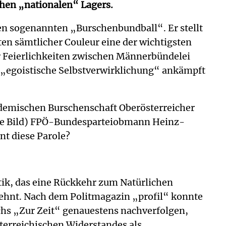
chen „nationalen“ Lagers.
en sogenannten „Burschenbundball“. Er stellt
n sämtlicher Couleur eine der wichtigsten
er Feierlichkeiten zwischen Männerbündelei
 „egoistische Selbstverwirklichung“ ankämpft
ademischen Burschenschaft Oberösterreicher
iehe Bild) FPÖ-Bundesparteiobmann Heinz-
nt diese Parole?
tik, das eine Rückkehr zum Natürlichen
lehnt. Nach dem Politmagazin „profil“ konnte
ichs „Zur Zeit“ genauestens nachverfolgen,
terreichischen Widerstandes als