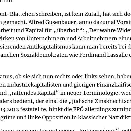
 darf.
t-Blättchen schreiben, ist kein Zufall, hat sich do
n gemacht. Alfred Gusenbauer, anno dazumal Vorsi
Arbeit und Kapital für „überholt“: „Der wahre Wide
irken von Unternehmern und Arbeitnehmern einer
sierenden Antikapitalismus kann man bereits bei d
anchen Sozialdemokraten wie Ferdinand Lassalle e
ismus, ob sie sich nun rechts oder links sehen, ha
Industriekapitalisten und gierigen Finanzhaifisch
nd „raffendes Kapital“ in neuer Terminologie, wo
Feders bedient, der einst die „jüdische Zinsknechts
3.2012 feststellte, hinkt die FPÖ allerdings zumin
 grüne und linke Opposition in klassischer Nazidik
agen in einem Inserat gegen „Entwurzelung“ wetter