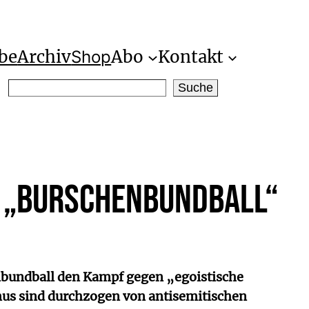
be
Archiv
Abo
Kontakt
Shop
S
Suche
e
a
r
c
h
r „Burschenbundball“
nbundball den Kampf gegen „egoistische
mus sind durchzogen von antisemitischen