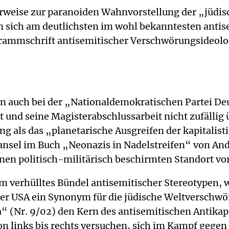
rweise zur paranoiden Wahnvorstellung der „jüdi
en sich am deutlichsten im wohl bekanntesten ant
grammschrift antisemitischer Verschwörungsideolog
auch bei der „Nationaldemokratischen Partei Deuts
und seine Magisterabschlussarbeit nicht zufällig 
ung als das „planetarische Ausgreifen der kapitali
Gansel im Buch „Neonazis in Nadelstreifen“ von A
en politisch-militärisch beschirmten Standort vor
um verhülltes Bündel antisemitischer Stereotypen
der USA ein Synonym für die jüdische Weltverschwö
 (Nr. 9/02) den Kern des antisemitischen Antikapi
n links bis rechts versuchen, sich im Kampf gegen 