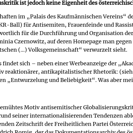
kritik ist jedoch keine Eigenheit des österreichis
chaften im „Palais des Kaufmännischen Vereins“ d
-Ball) für Antisemiten, Frauenfeinde und Rassiste
twortlich für die Durchführung und Organisation d
rminia Czernowitz, auf deren Homepage man gegen
utschen (…) Volksgemeinschaft“ verwurzelt sieht.
s findet sich – neben einer Werbeanzeige der „Ak
v reaktionärer, antikapitalistischer Rhetorik: (s
gen „Entwurzelung und Beliebigkeit“. Was aber mei
emühtes Motiv antisemitischer Globalisierungskri
rund seiner internationalisierenden Tendenzen ab
nden Zeitschrift der Freiheitlichen Partei Österre
edrich Romig, der das Dokumentationsarchiv des ös