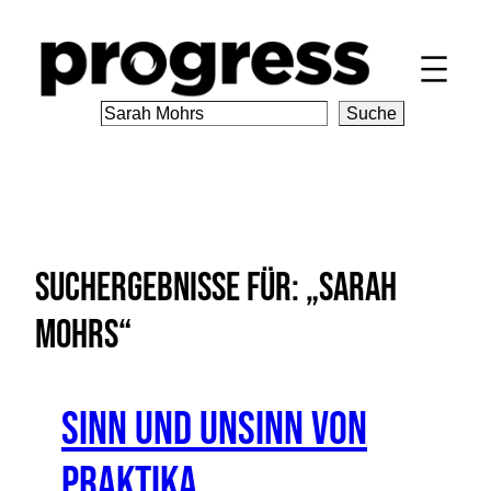
Zum
Inhalt
springen
S
Suche
e
a
r
c
h
Suchergebnisse für: „Sarah
Mohrs“
Sinn und Unsinn von
Praktika