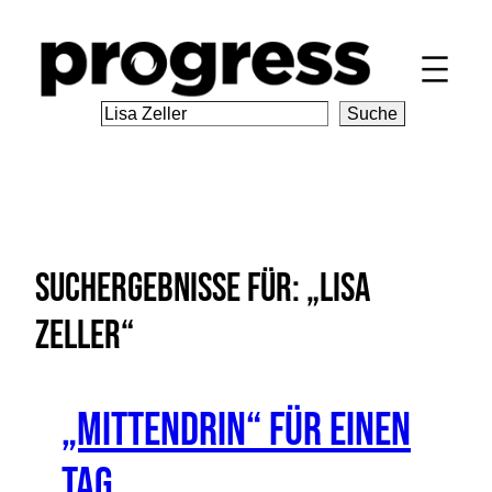
Zum
Inhalt
springen
S
Suche
e
a
r
c
h
Suchergebnisse für: „Lisa
Zeller“
„Mittendrin“ für einen
Tag