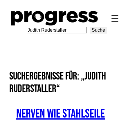
Zum
Inhalt
springen
S
Suche
e
a
r
c
h
Suchergebnisse für: „Judith
Ruderstaller“
Nerven wie Stahlseile