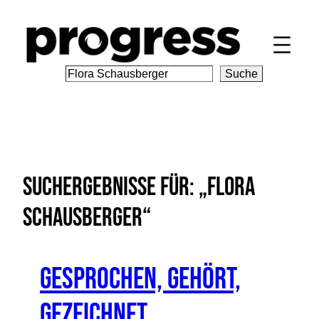
Zum
Inhalt
springen
S
Suche
e
a
r
c
h
Suchergebnisse für: „Flora
Schausberger“
Gesprochen, Gehört,
Gezeichnet