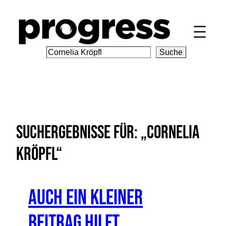
Zum
Inhalt
springen
S
Suche
e
a
r
c
h
Suchergebnisse für: „Cornelia
Kröpfl“
Auch ein kleiner
Beitrag hilft