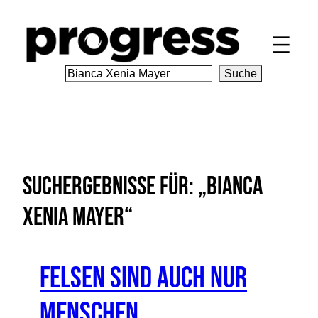
Zum
Inhalt
springen
S
Suche
e
a
r
c
h
Suchergebnisse für: „Bianca
Xenia Mayer“
Felsen sind auch nur
Menschen