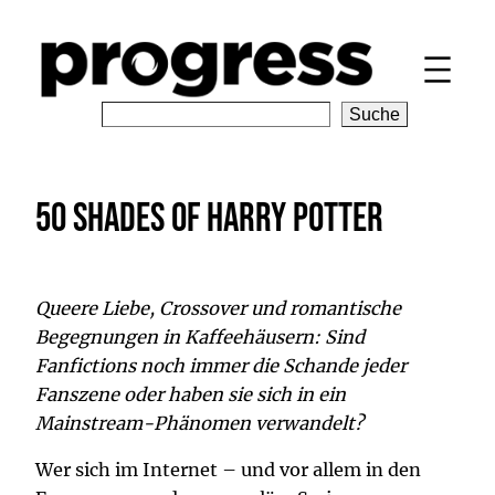
Zum
Inhalt
springen
S
Suche
e
a
r
50 Shades of Harry Potter
c
h
Queere Liebe, Crossover und romantische
Begegnungen in Kaffeehäusern: Sind
Fanfictions noch immer die Schande jeder
Fanszene oder haben sie sich in ein
Mainstream-Phänomen verwandelt?
Wer sich im Internet – und vor allem in den