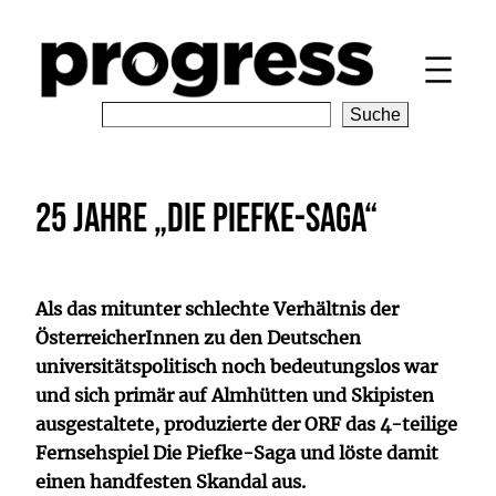
Zum
Inhalt
springen
S
Suche
e
a
r
25 Jahre „Die Piefke-Saga“
c
h
Als das mitunter schlechte Verhältnis der
ÖsterreicherInnen zu den Deutschen
universitätspolitisch noch bedeutungslos war
und sich primär auf Almhütten und Skipisten
ausgestaltete, produzierte der ORF das 4-teilige
Fernsehspiel Die Piefke-Saga und löste damit
einen handfesten Skandal aus.